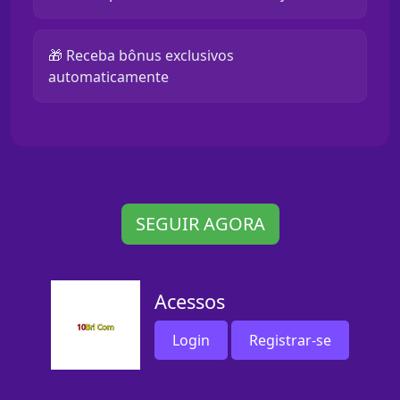
🎁 Receba bônus exclusivos
automaticamente
SEGUIR AGORA
Acessos
Login
Registrar-se