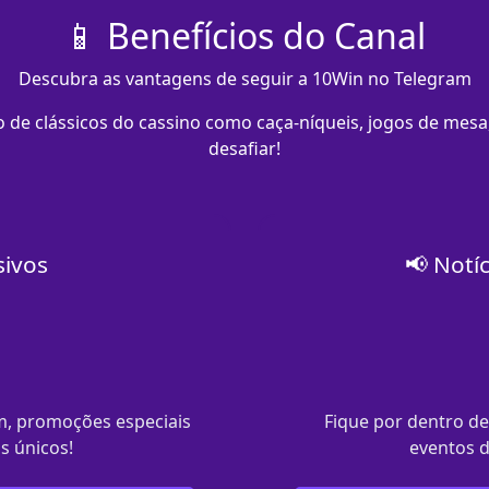
📱 Benefícios do Canal
Descubra as vantagens de seguir a 10Win no Telegram
 de clássicos do cassino como caça-níqueis, jogos de mesa,
desafiar!
sivos
📢 Notí
m, promoções especiais
Fique por dentro d
s únicos!
eventos d