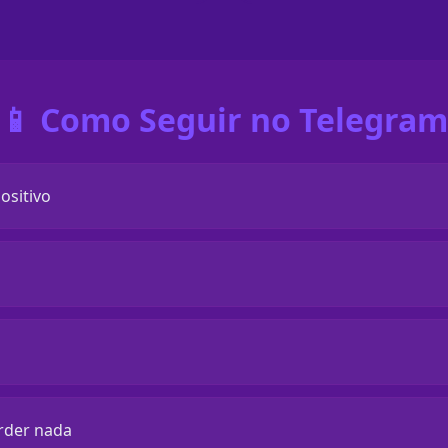
📱 Como Seguir no Telegram
ositivo
erder nada