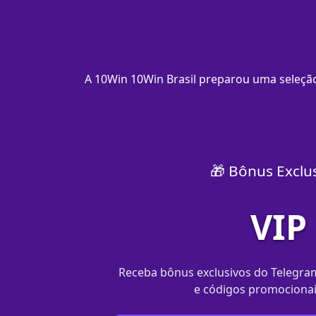
A 10Win 10Win Brasil preparou uma seleção
🎁 Bônus Exclu
VIP
Receba bônus exclusivos do Telegra
e códigos promocionai