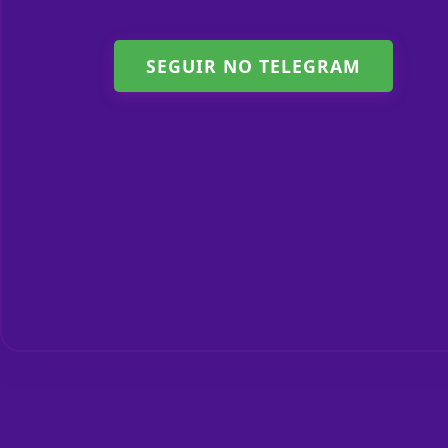
SEGUIR NO TELEGRAM