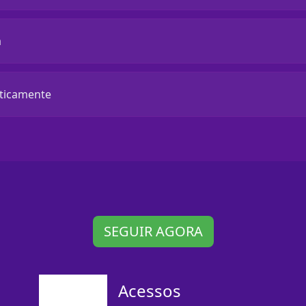
a
aticamente
SEGUIR AGORA
Acessos