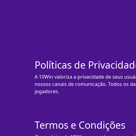
Políticas de Privacida
A 10Win valoriza a privacidade de seus usu
nossos canais de comunicação. Todos os dad
jogadores.
Termos e Condições