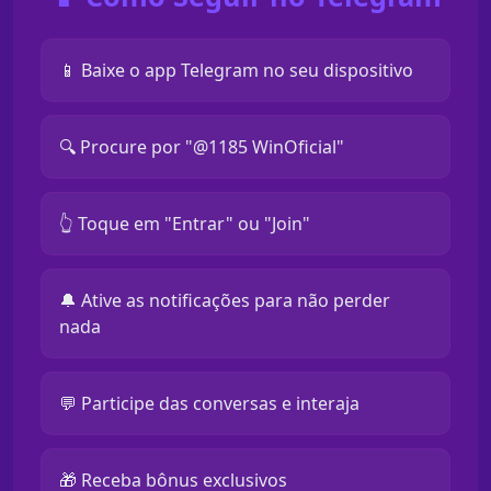
📱 Baixe o app Telegram no seu dispositivo
🔍 Procure por "@1185 WinOficial"
👆 Toque em "Entrar" ou "Join"
🔔 Ative as notificações para não perder
nada
💬 Participe das conversas e interaja
🎁 Receba bônus exclusivos