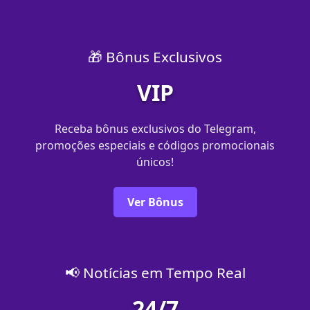
🎁 Bônus Exclusivos
VIP
Receba bônus exclusivos do Telegram,
promoções especiais e códigos promocionais
únicos!
Ver Bônus
📢 Notícias em Tempo Real
24/7