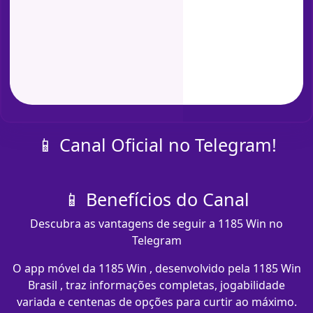
📱 Canal Oficial no Telegram!
📱 Benefícios do Canal
Descubra as vantagens de seguir a 1185 Win no
Telegram
O app móvel da 1185 Win , desenvolvido pela 1185 Win
Brasil , traz informações completas, jogabilidade
variada e centenas de opções para curtir ao máximo.