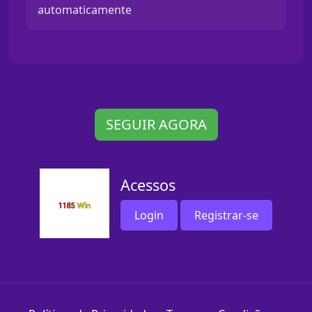
automaticamente
SEGUIR AGORA
Acessos
Login
Registrar-se