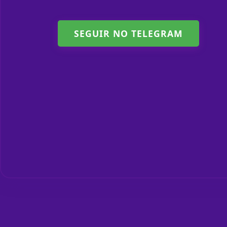
SEGUIR NO TELEGRAM