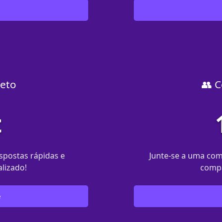
reto
👥 
t
espostas rápidas e
Junte-se a uma com
lizado!
compa
e