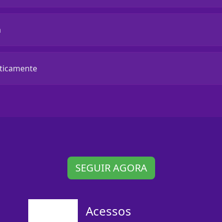
a
aticamente
SEGUIR AGORA
Acessos