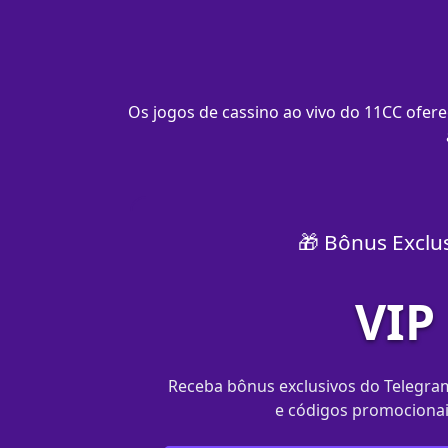
Os jogos de cassino ao vivo do 11CC ofere
🎁 Bônus Exclu
VIP
Receba bônus exclusivos do Telegra
e códigos promocionai