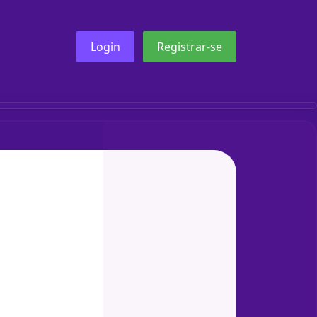
Login
Registrar-se