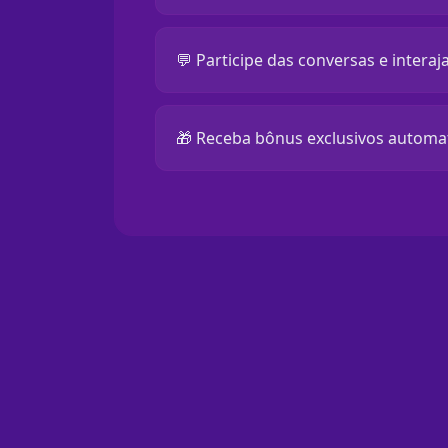
💬 Participe das conversas e interaj
🎁 Receba bônus exclusivos autom