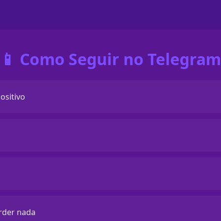
📱 Como Seguir no Telegram
ositivo
erder nada