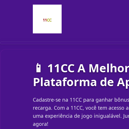
📱 11CC A Melho
Plataforma de A
Cadastre-se na 11CC para ganhar bônus
recarga. Com a 11CC, você tem acesso a
uma experiência de jogo inigualável. J
agora!