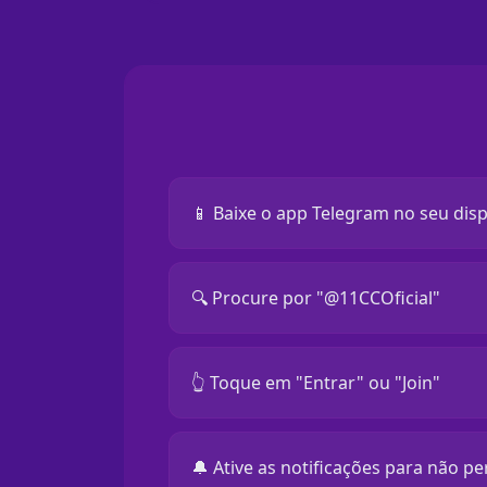
📱 Baixe o app Telegram no seu disp
🔍 Procure por "@11CCOficial"
👆 Toque em "Entrar" ou "Join"
🔔 Ative as notificações para não p