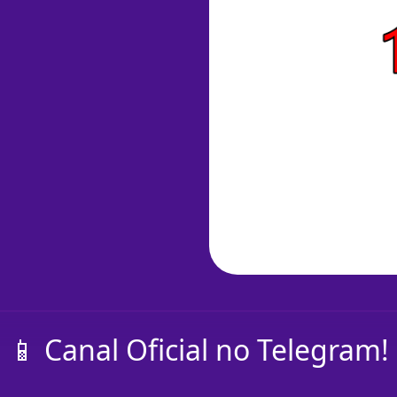
📱 Canal Oficial no Telegram!