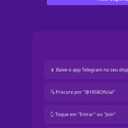
📱 Baixe o app Telegram no seu disp
🔍 Procure por "@1658Oficial"
👆 Toque em "Entrar" ou "Join"