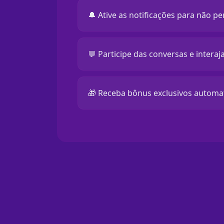
🔔 Ative as notificações para não p
💬 Participe das conversas e interaj
🎁 Receba bônus exclusivos autom