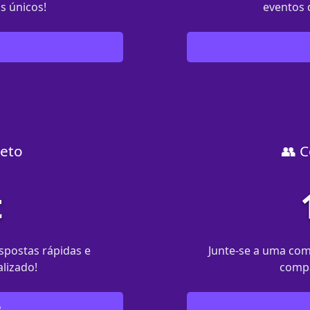
s únicos!
eventos 
reto
👥 
t
espostas rápidas e
Junte-se a uma com
lizado!
compa
e