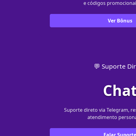
e códigos promocionai
Ver Bônus
💬 Suporte Di
Cha
Suporte direto via Telegram, r
atendimento persona
Falar Suport