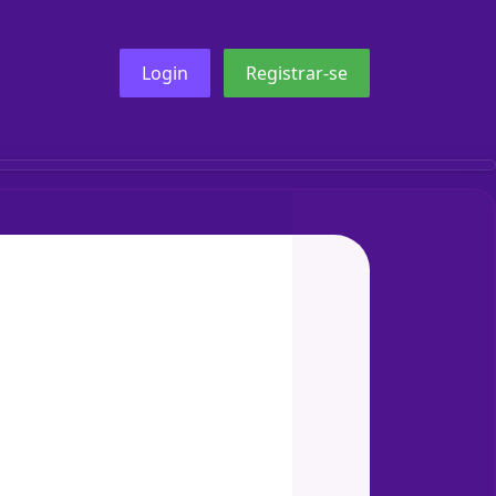
Login
Registrar-se