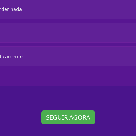
erder nada
a
aticamente
SEGUIR AGORA