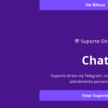
Ver Bônus
💬 Suporte Di
Cha
Suporte direto via Telegram, r
atendimento persona
Falar Suport