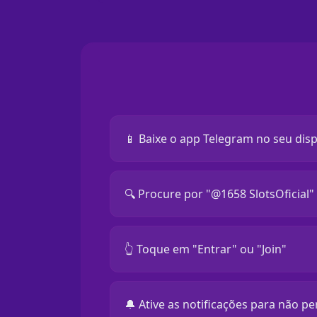
📱 Baixe o app Telegram no seu disp
🔍 Procure por "@1658 SlotsOficial"
👆 Toque em "Entrar" ou "Join"
🔔 Ative as notificações para não p