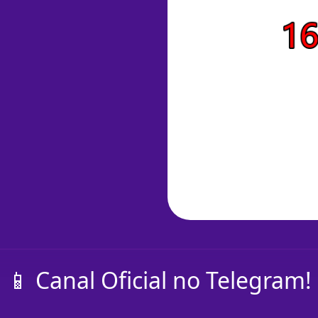
📱 Canal Oficial no Telegram!