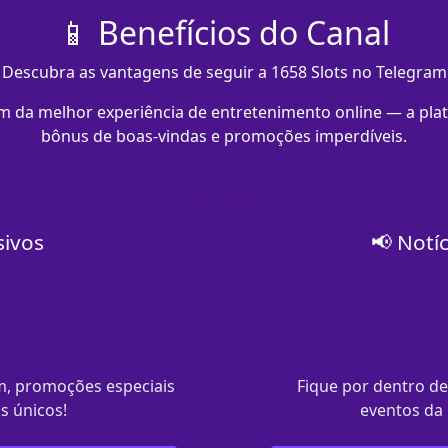
📱 Benefícios do Canal
Descubra as vantagens de seguir a 1658 Slots no Telegram
am da melhor experiência de entretenimento online — a pla
bônus de boas-vindas e promoções imperdíveis.
sivos
📢 Notí
m, promoções especiais
Fique por dentro d
s únicos!
eventos da 