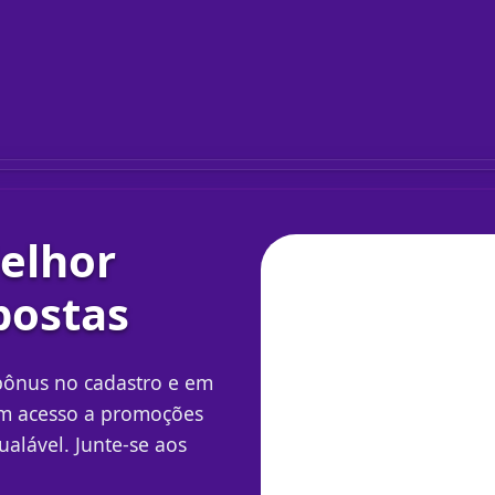
Melhor
postas
bônus no cadastro e em
em acesso a promoções
ualável. Junte-se aos