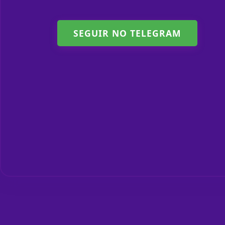
SEGUIR NO TELEGRAM