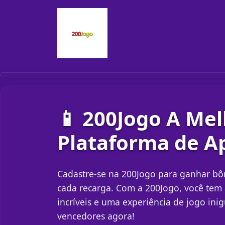
📱 200Jogo A Me
Plataforma de A
Cadastre-se na 200Jogo para ganhar bô
cada recarga. Com a 200Jogo, você tem
incríveis e uma experiência de jogo inig
vencedores agora!