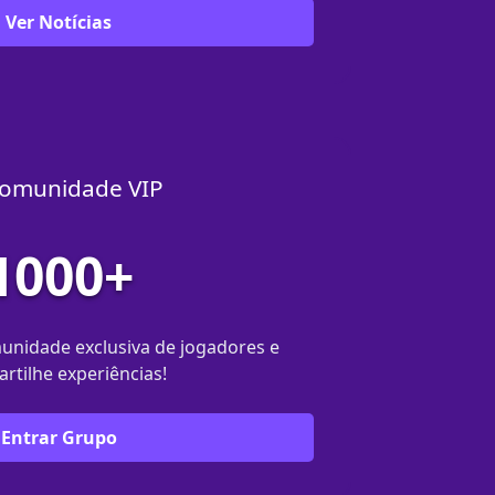
Ver Notícias
Comunidade VIP
1000+
unidade exclusiva de jogadores e
rtilhe experiências!
Entrar Grupo