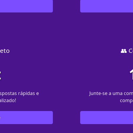
reto
👥 
t
espostas rápidas e
Junte-se a uma com
lizado!
compa
e