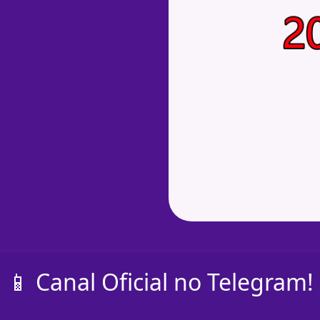
📱 Canal Oficial no Telegram!