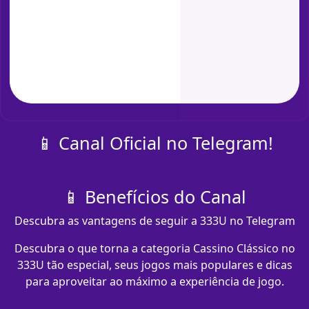
📱 Canal Oficial no Telegram!
📱 Benefícios do Canal
Descubra as vantagens de seguir a 333U no Telegram
Descubra o que torna a categoria Cassino Clássico no
333U tão especial, seus jogos mais populares e dicas
para aproveitar ao máximo a experiência de jogo.