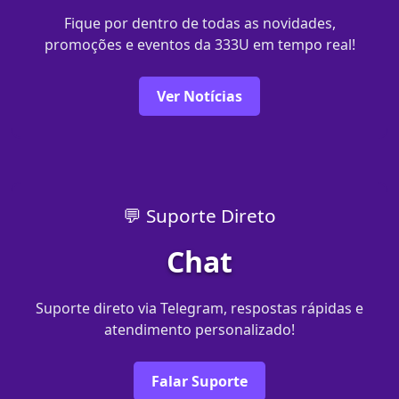
Fique por dentro de todas as novidades,
promoções e eventos da 333U em tempo real!
Ver Notícias
💬 Suporte Direto
Chat
Suporte direto via Telegram, respostas rápidas e
atendimento personalizado!
Falar Suporte