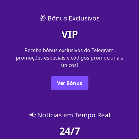
🎁 Bônus Exclusivos
VIP
Receba bônus exclusivos do Telegram,
promoções especiais e códigos promocionais
únicos!
Ver Bônus
📢 Notícias em Tempo Real
24/7