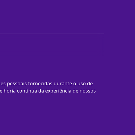
es pessoais fornecidas durante o uso de
elhoria contínua da experiência de nossos