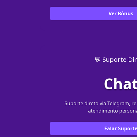
Ver Bônus
💬 Suporte Di
Cha
Suporte direto via Telegram, r
atendimento persona
Falar Suport