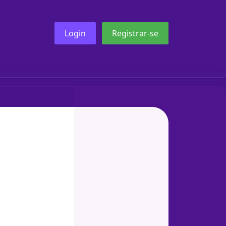
Login
Registrar-se