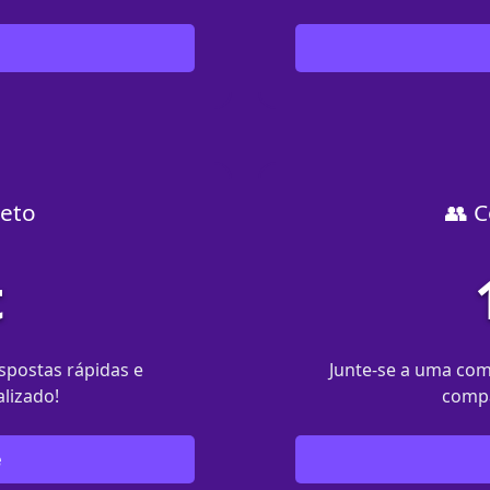
reto
👥 
t
espostas rápidas e
Junte-se a uma com
lizado!
compa
e