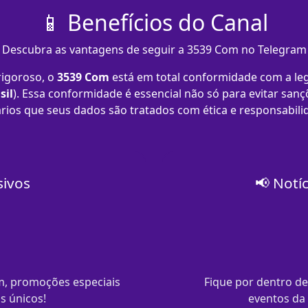
📱 Benefícios do Canal
Descubra as vantagens de seguir a 3539 Com no Telegram
rigoroso, o
3539 Com
está em total conformidade com a legi
sil
). Essa conformidade é essencial não só para evitar sa
rios que seus dados são tratados com ética e responsabili
sivos
📢 Notí
m, promoções especiais
Fique por dentro d
s únicos!
eventos da