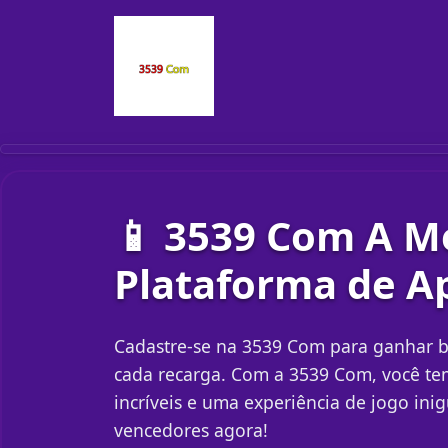
📱 3539 Com A M
Plataforma de A
Cadastre-se na 3539 Com para ganhar 
cada recarga. Com a 3539 Com, você t
incríveis e uma experiência de jogo inig
vencedores agora!