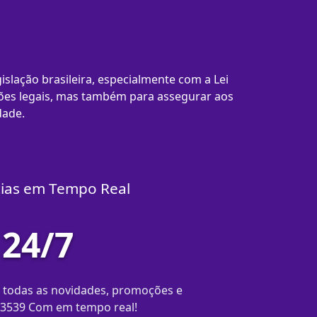
slação brasileira, especialmente com a Lei
nções legais, mas também para assegurar aos
dade.
cias em Tempo Real
24/7
e todas as novidades, promoções e
 3539 Com em tempo real!