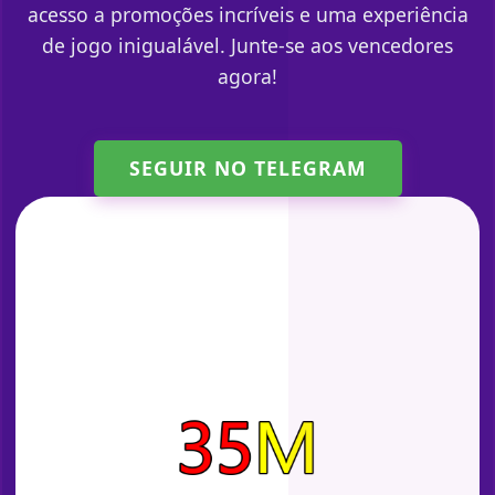
acesso a promoções incríveis e uma experiência
de jogo inigualável. Junte-se aos vencedores
agora!
SEGUIR NO TELEGRAM