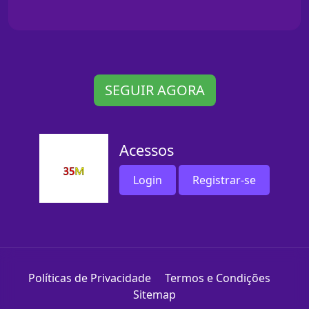
SEGUIR AGORA
Acessos
Login
Registrar-se
Políticas de Privacidade
Termos e Condições
Sitemap