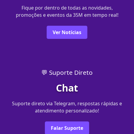
Fique por dentro de todas as novidades,
promoções e eventos da 35M em tempo real!
Ver Notícias
💬 Suporte Direto
Chat
Suporte direto via Telegram, respostas rápidas e
atendimento personalizado!
Falar Suporte