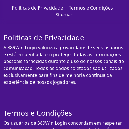
Políticas de Privacidade
Termos e Condições
Sitemap
Políticas de Privacidade
A 389Win Login valoriza a privacidade de seus usuários
e está empenhada em proteger todas as informações
pessoais fornecidas durante o uso de nossos canais de
comunicação. Todos os dados coletados são utilizados
exclusivamente para fins de melhoria contínua da
experiência de nossos jogadores.
Termos e Condições
Os usuários da 389Win Login concordam em respeitar