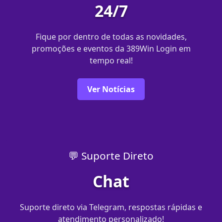
24/7
Fique por dentro de todas as novidades,
promoções e eventos da 389Win Login em
tempo real!
Ver Notícias
💬 Suporte Direto
Chat
Suporte direto via Telegram, respostas rápidas e
atendimento personalizado!