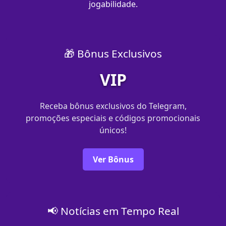
jogabilidade.
🎁 Bônus Exclusivos
VIP
Receba bônus exclusivos do Telegram,
promoções especiais e códigos promocionais
únicos!
Ver Bônus
📢 Notícias em Tempo Real