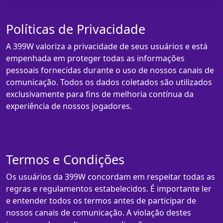
Políticas de Privacidade
A 399W valoriza a privacidade de seus usuários e está
empenhada em proteger todas as informações
pessoais fornecidas durante o uso de nossos canais de
comunicação. Todos os dados coletados são utilizados
exclusivamente para fins de melhoria contínua da
experiência de nossos jogadores.
Termos e Condições
Os usuários da 399W concordam em respeitar todas as
regras e regulamentos estabelecidos. É importante ler
e entender todos os termos antes de participar de
nossos canais de comunicação. A violação destes