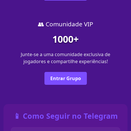
👥 Comunidade VIP
1000+
Junte-se a uma comunidade exclusiva de
jogadores e compartilhe experiências!
Entrar Grupo
📱 Como Seguir no Telegram