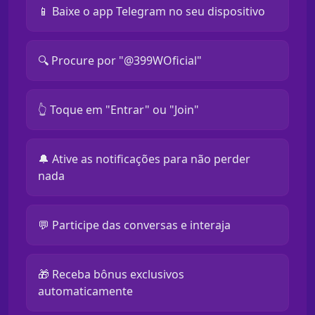
📱 Baixe o app Telegram no seu dispositivo
🔍 Procure por "@399WOficial"
👆 Toque em "Entrar" ou "Join"
🔔 Ative as notificações para não perder
nada
💬 Participe das conversas e interaja
🎁 Receba bônus exclusivos
automaticamente