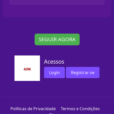
SEGUIR AGORA
Acessos
Login
Registrar-se
Políticas de Privacidade
Termos e Condições