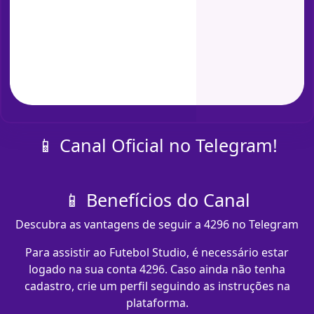
📱 Canal Oficial no Telegram!
📱 Benefícios do Canal
Descubra as vantagens de seguir a 4296 no Telegram
Para assistir ao Futebol Studio, é necessário estar
logado na sua conta 4296. Caso ainda não tenha
cadastro, crie um perfil seguindo as instruções na
plataforma.