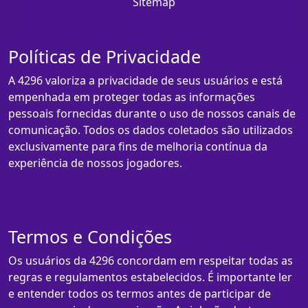
Sitemap
Políticas de Privacidade
A 4296 valoriza a privacidade de seus usuários e está
empenhada em proteger todas as informações
pessoais fornecidas durante o uso de nossos canais de
comunicação. Todos os dados coletados são utilizados
exclusivamente para fins de melhoria contínua da
experiência de nossos jogadores.
Termos e Condições
Os usuários da 4296 concordam em respeitar todas as
regras e regulamentos estabelecidos. É importante ler
e entender todos os termos antes de participar de