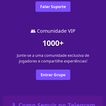
Falar Suporte
👥 Comunidade VIP
1000+
Junte-se a uma comunidade exclusiva de
jogadores e compartilhe experiências!
Entrar Grupo
📱 Como Seguir no Telegram