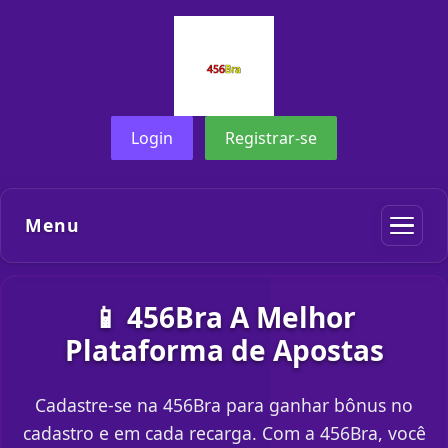
Login
Registrar-se
Menu
📱 456Bra A Melhor
Plataforma de Apostas
Cadastre-se na 456Bra para ganhar bônus no
cadastro e em cada recarga. Com a 456Bra, você