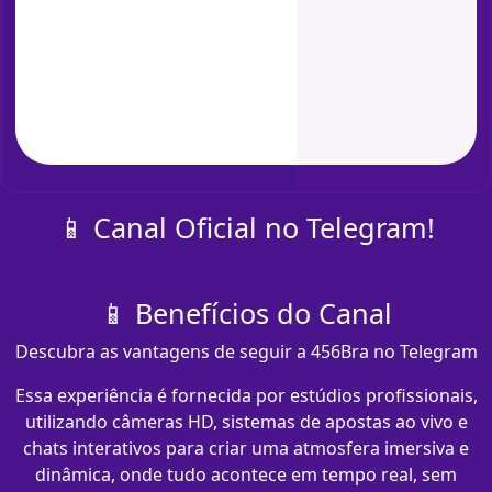
📱 Canal Oficial no Telegram!
📱 Benefícios do Canal
Descubra as vantagens de seguir a 456Bra no Telegram
Essa experiência é fornecida por estúdios profissionais,
utilizando câmeras HD, sistemas de apostas ao vivo e
chats interativos para criar uma atmosfera imersiva e
dinâmica, onde tudo acontece em tempo real, sem