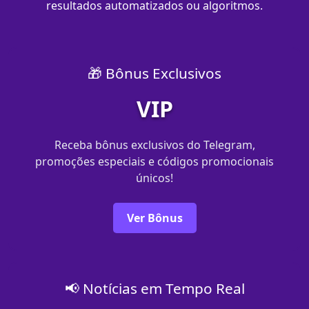
resultados automatizados ou algoritmos.
🎁 Bônus Exclusivos
VIP
Receba bônus exclusivos do Telegram,
promoções especiais e códigos promocionais
únicos!
Ver Bônus
📢 Notícias em Tempo Real