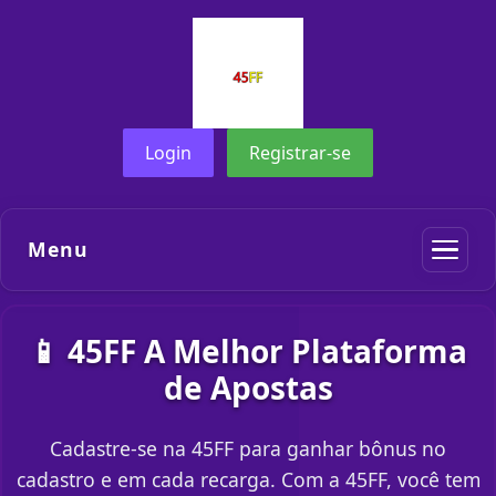
Login
Registrar-se
Menu
📱 45FF A Melhor Plataforma
de Apostas
Cadastre-se na 45FF para ganhar bônus no
cadastro e em cada recarga. Com a 45FF, você tem