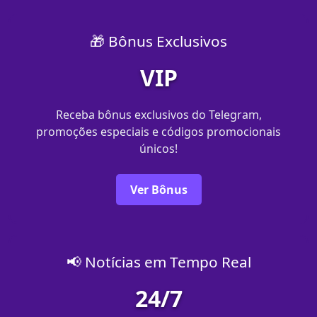
🎁 Bônus Exclusivos
VIP
Receba bônus exclusivos do Telegram,
promoções especiais e códigos promocionais
únicos!
Ver Bônus
📢 Notícias em Tempo Real
24/7