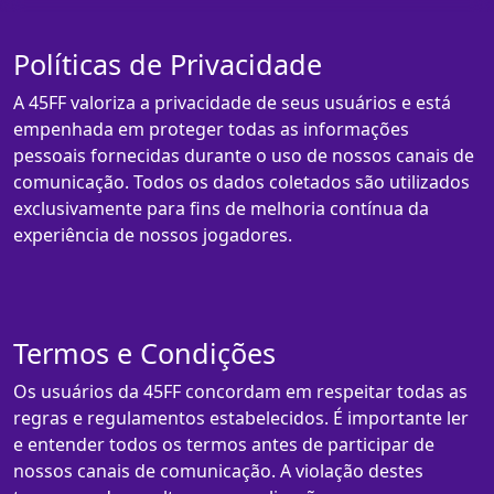
Políticas de Privacidade
A 45FF valoriza a privacidade de seus usuários e está
empenhada em proteger todas as informações
pessoais fornecidas durante o uso de nossos canais de
comunicação. Todos os dados coletados são utilizados
exclusivamente para fins de melhoria contínua da
experiência de nossos jogadores.
Termos e Condições
Os usuários da 45FF concordam em respeitar todas as
regras e regulamentos estabelecidos. É importante ler
e entender todos os termos antes de participar de
nossos canais de comunicação. A violação destes