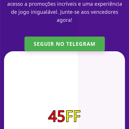
acesso a promoções incríveis e uma experiência
de jogo inigualável. Junte-se aos vencedores
agora!
SEGUIR NO TELEGRAM