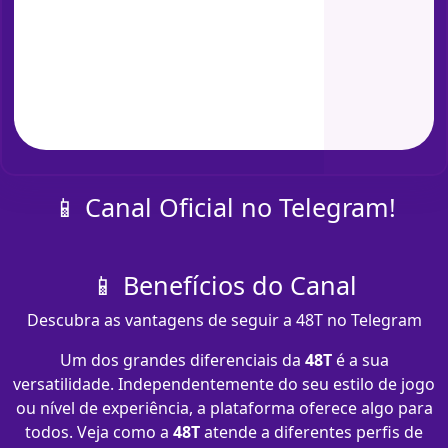
📱 Canal Oficial no Telegram!
📱 Benefícios do Canal
Descubra as vantagens de seguir a 48T no Telegram
Um dos grandes diferenciais da
48T
é a sua
versatilidade. Independentemente do seu estilo de jogo
ou nível de experiência, a plataforma oferece algo para
todos. Veja como a
48T
atende a diferentes perfis de