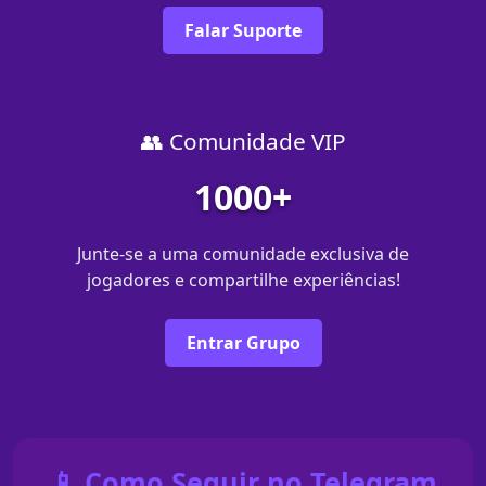
Falar Suporte
👥 Comunidade VIP
1000+
Junte-se a uma comunidade exclusiva de
jogadores e compartilhe experiências!
Entrar Grupo
📱 Como Seguir no Telegram