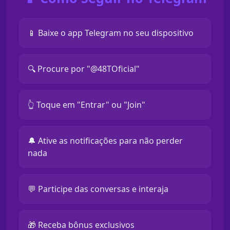
📱 Baixe o app Telegram no seu dispositivo
🔍 Procure por "@48TOficial"
👆 Toque em "Entrar" ou "Join"
🔔 Ative as notificações para não perder
nada
💬 Participe das conversas e interaja
🎁 Receba bônus exclusivos