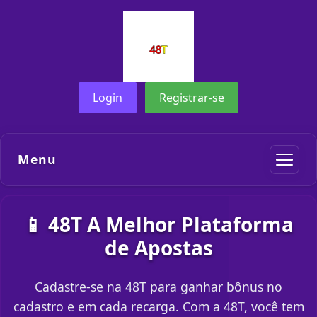
Login
Registrar-se
Menu
📱 48T A Melhor Plataforma
de Apostas
Cadastre-se na 48T para ganhar bônus no
cadastro e em cada recarga. Com a 48T, você tem