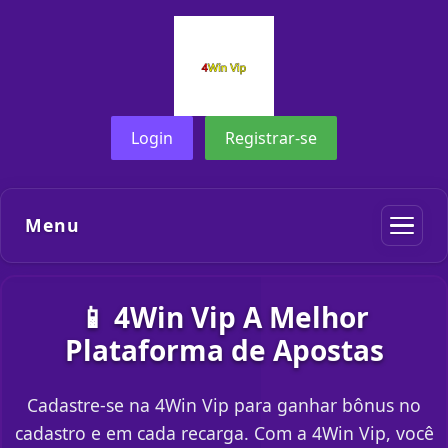
Login
Registrar-se
Menu
📱 4Win Vip A Melhor
Plataforma de Apostas
Cadastre-se na 4Win Vip para ganhar bônus no
cadastro e em cada recarga. Com a 4Win Vip, você