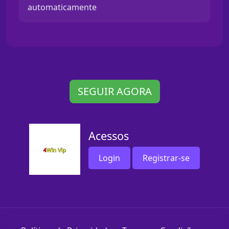
automaticamente
SEGUIR AGORA
Acessos
Login
Registrar-se