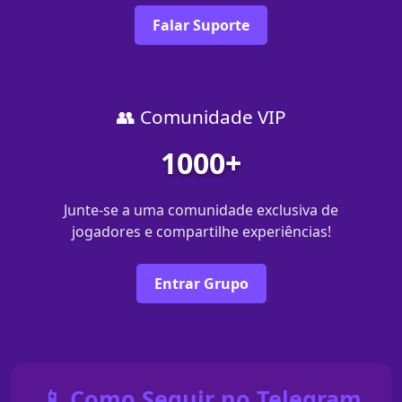
Falar Suporte
👥 Comunidade VIP
1000+
Junte-se a uma comunidade exclusiva de
jogadores e compartilhe experiências!
Entrar Grupo
📱 Como Seguir no Telegram