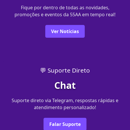
Fique por dentro de todas as novidades,
promoções e eventos da 55AA em tempo real!
Ver Notícias
💬 Suporte Direto
Chat
Suporte direto via Telegram, respostas rápidas e
atendimento personalizado!
Falar Suporte