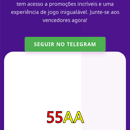
tem acesso a promoções incríveis e uma
experiência de jogo inigualável. Junte-se aos
vencedores agora!
SEGUIR NO TELEGRAM