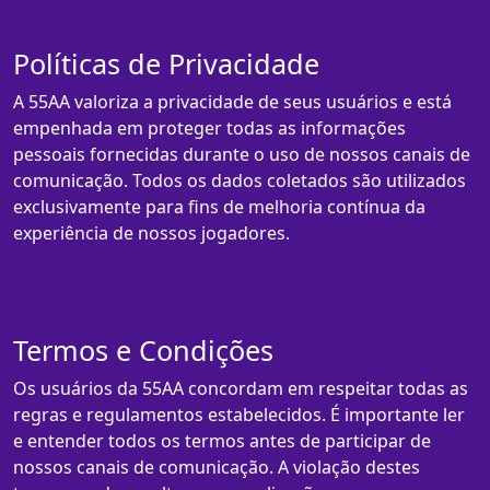
Políticas de Privacidade
A 55AA valoriza a privacidade de seus usuários e está
empenhada em proteger todas as informações
pessoais fornecidas durante o uso de nossos canais de
comunicação. Todos os dados coletados são utilizados
exclusivamente para fins de melhoria contínua da
experiência de nossos jogadores.
Termos e Condições
Os usuários da 55AA concordam em respeitar todas as
regras e regulamentos estabelecidos. É importante ler
e entender todos os termos antes de participar de
nossos canais de comunicação. A violação destes