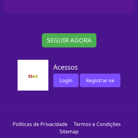
SEGUIR AGORA
Acessos
Login
Registrar-se
Políticas de Privacidade
Termos e Condições
Sitemap