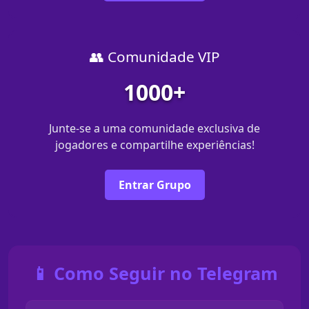
👥 Comunidade VIP
1000+
Junte-se a uma comunidade exclusiva de
jogadores e compartilhe experiências!
Entrar Grupo
📱 Como Seguir no Telegram