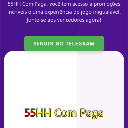
55HH Com Paga, você tem acesso a promoções
incríveis e uma experiência de jogo inigualável.
Junte-se aos vencedores agora!
SEGUIR NO TELEGRAM