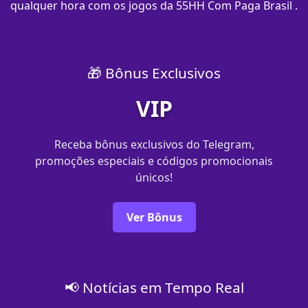
qualquer hora com os jogos da 55HH Com Paga Brasil .
🎁 Bônus Exclusivos
VIP
Receba bônus exclusivos do Telegram,
promoções especiais e códigos promocionais
únicos!
Ver Bônus
📢 Notícias em Tempo Real