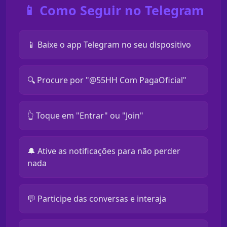
📱 Como Seguir no Telegram
📱 Baixe o app Telegram no seu dispositivo
🔍 Procure por "@55HH Com PagaOficial"
👆 Toque em "Entrar" ou "Join"
🔔 Ative as notificações para não perder
nada
💬 Participe das conversas e interaja