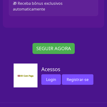
🎁 Receba bônus exclusivos
automaticamente
SEGUIR AGORA
Acessos
Login
Registrar-se