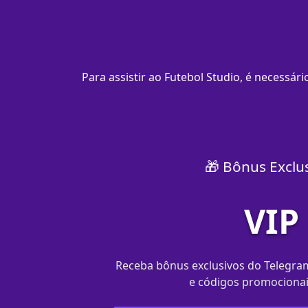
Para assistir ao Futebol Studio, é necessár
🎁 Bônus Exclu
VIP
Receba bônus exclusivos do Telegra
e códigos promocionai