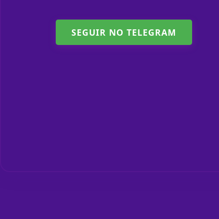
SEGUIR NO TELEGRAM