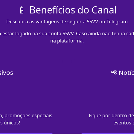
📱 Benefícios do Canal
Descubra as vantagens de seguir a 55VV no Telegram
io estar logado na sua conta 55VV. Caso ainda não tenha cad
na plataforma.
sivos
📢 Notí
m, promoções especiais
Fique por dentro d
s únicos!
eventos 