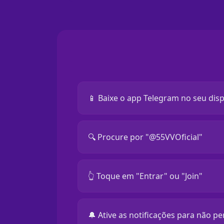
📱 Baixe o app Telegram no seu disp
🔍 Procure por "@55VVOficial"
👆 Toque em "Entrar" ou "Join"
🔔 Ative as notificações para não p