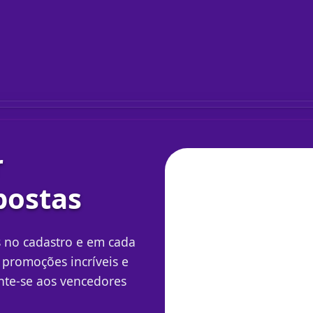
r
postas
 no cadastro e em cada
 promoções incríveis e
unte-se aos vencedores