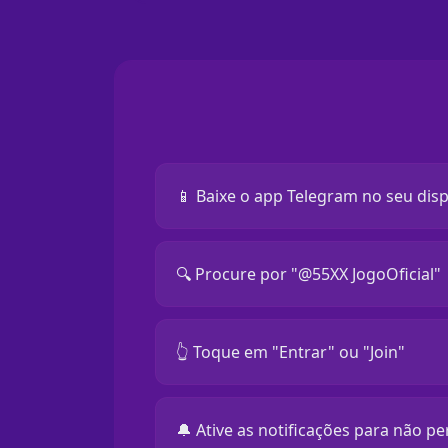
📱 Baixe o app Telegram no seu disp
🔍 Procure por "@55XX JogoOficial"
👆 Toque em "Entrar" ou "Join"
🔔 Ative as notificações para não p