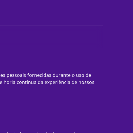
es pessoais fornecidas durante o uso de
elhoria contínua da experiência de nossos