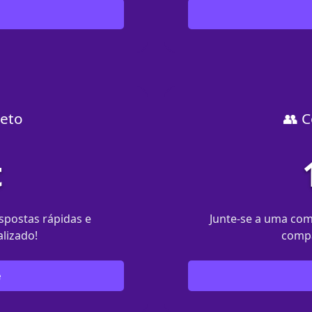
reto
👥 
t
espostas rápidas e
Junte-se a uma com
lizado!
compa
e