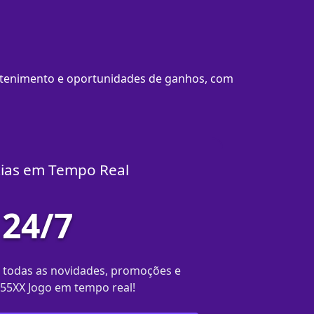
enimento e oportunidades de ganhos, com
cias em Tempo Real
24/7
e todas as novidades, promoções e
 55XX Jogo em tempo real!