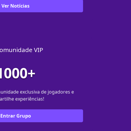
Ver Notícias
Comunidade VIP
1000+
unidade exclusiva de jogadores e
rtilhe experiências!
Entrar Grupo