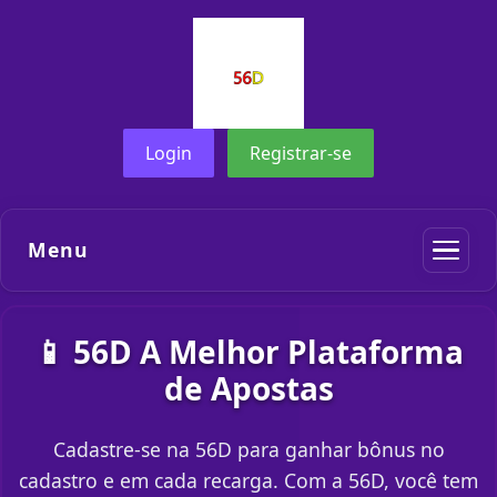
Login
Registrar-se
Menu
📱 56D A Melhor Plataforma
de Apostas
Cadastre-se na 56D para ganhar bônus no
cadastro e em cada recarga. Com a 56D, você tem