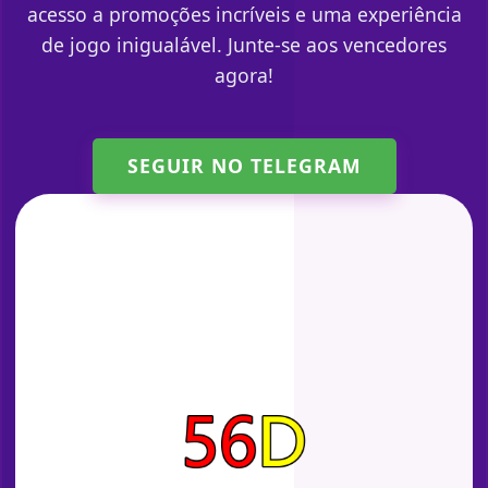
acesso a promoções incríveis e uma experiência
de jogo inigualável. Junte-se aos vencedores
agora!
SEGUIR NO TELEGRAM