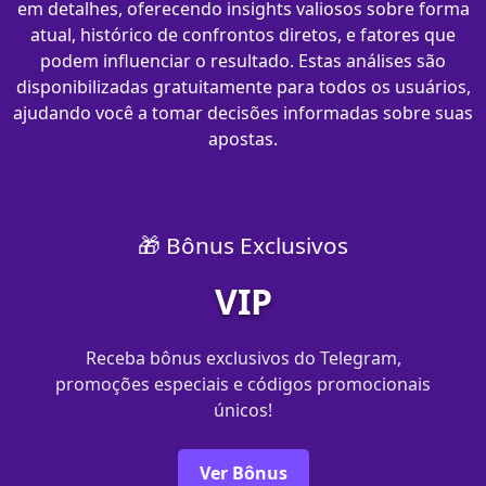
em detalhes, oferecendo insights valiosos sobre forma
atual, histórico de confrontos diretos, e fatores que
podem influenciar o resultado. Estas análises são
disponibilizadas gratuitamente para todos os usuários,
ajudando você a tomar decisões informadas sobre suas
apostas.
🎁 Bônus Exclusivos
VIP
Receba bônus exclusivos do Telegram,
promoções especiais e códigos promocionais
únicos!
Ver Bônus