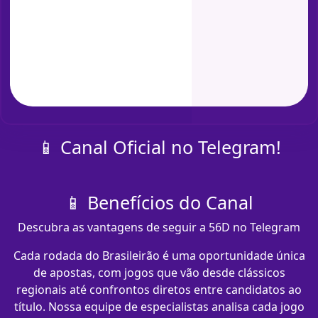
📱 Canal Oficial no Telegram!
📱 Benefícios do Canal
Descubra as vantagens de seguir a 56D no Telegram
Cada rodada do Brasileirão é uma oportunidade única
de apostas, com jogos que vão desde clássicos
regionais até confrontos diretos entre candidatos ao
título. Nossa equipe de especialistas analisa cada jogo