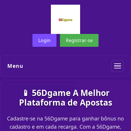
Login
Registrar-se
Menu
📱 56Dgame A Melhor
Plataforma de Apostas
Cadastre-se na 56Dgame para ganhar bônus no
cadastro e em cada recarga. Com a 56Dgame,