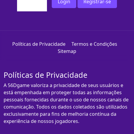
Login
Registrar-se
Políticas de Privacidade
Termos e Condições
Sitemap
Políticas de Privacidade
A 56Dgame valoriza a privacidade de seus usuários e
está empenhada em proteger todas as informações
pessoais fornecidas durante o uso de nossos canais de
comunicação. Todos os dados coletados são utilizados
exclusivamente para fins de melhoria contínua da
experiência de nossos jogadores.