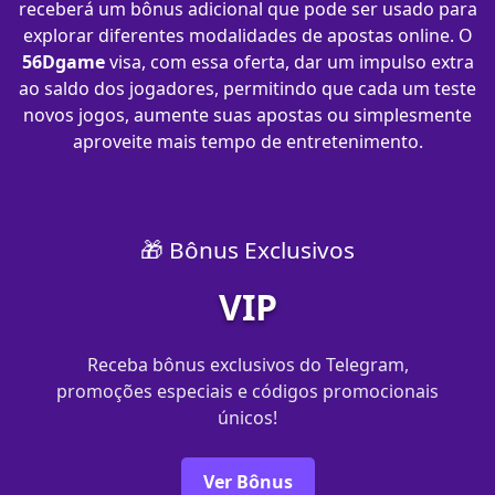
receberá um bônus adicional que pode ser usado para
explorar diferentes modalidades de apostas online. O
56Dgame
visa, com essa oferta, dar um impulso extra
ao saldo dos jogadores, permitindo que cada um teste
novos jogos, aumente suas apostas ou simplesmente
aproveite mais tempo de entretenimento.
🎁 Bônus Exclusivos
VIP
Receba bônus exclusivos do Telegram,
promoções especiais e códigos promocionais
únicos!
Ver Bônus