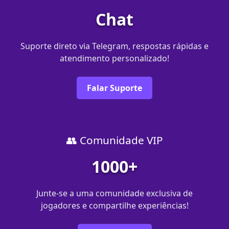
Chat
Suporte direto via Telegram, respostas rápidas e
atendimento personalizado!
Falar Suporte
👥 Comunidade VIP
1000+
Junte-se a uma comunidade exclusiva de
jogadores e compartilhe experiências!