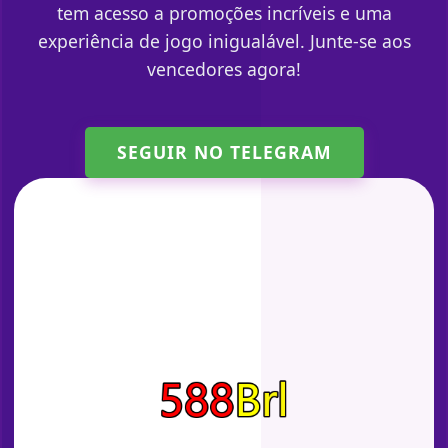
tem acesso a promoções incríveis e uma
experiência de jogo inigualável. Junte-se aos
vencedores agora!
SEGUIR NO TELEGRAM