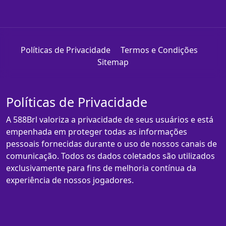
Políticas de Privacidade
Termos e Condições
Sitemap
Políticas de Privacidade
A 588Brl valoriza a privacidade de seus usuários e está
empenhada em proteger todas as informações
pessoais fornecidas durante o uso de nossos canais de
comunicação. Todos os dados coletados são utilizados
exclusivamente para fins de melhoria contínua da
experiência de nossos jogadores.