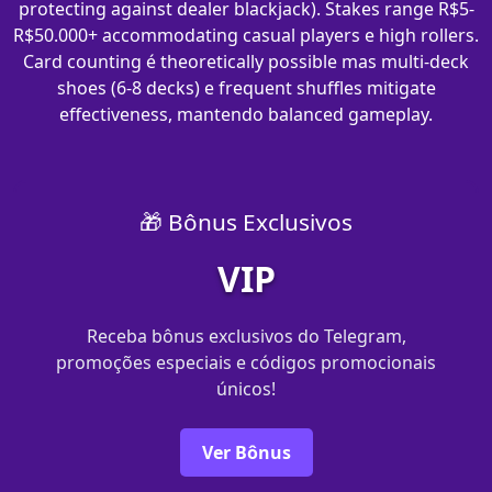
protecting against dealer blackjack). Stakes range R$5-
R$50.000+ accommodating casual players e high rollers.
Card counting é theoretically possible mas multi-deck
shoes (6-8 decks) e frequent shuffles mitigate
effectiveness, mantendo balanced gameplay.
🎁 Bônus Exclusivos
VIP
Receba bônus exclusivos do Telegram,
promoções especiais e códigos promocionais
únicos!
Ver Bônus