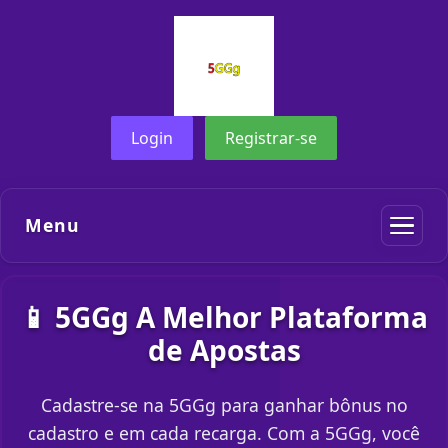
Login
Registrar-se
Menu
📱 5GGg A Melhor Plataforma
de Apostas
Cadastre-se na 5GGg para ganhar bônus no
cadastro e em cada recarga. Com a 5GGg, você