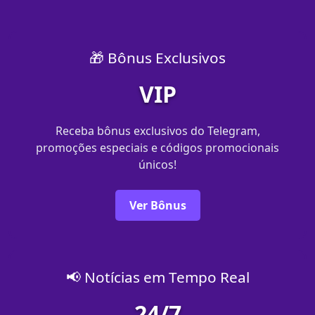
🎁 Bônus Exclusivos
VIP
Receba bônus exclusivos do Telegram,
promoções especiais e códigos promocionais
únicos!
Ver Bônus
📢 Notícias em Tempo Real
24/7