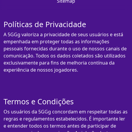
Sitemap
Políticas de Privacidade
A 5GGg valoriza a privacidade de seus usuários e está
empenhada em proteger todas as informações
pessoais fornecidas durante o uso de nossos canais de
comunicação. Todos os dados coletados são utilizados
exclusivamente para fins de melhoria contínua da
experiência de nossos jogadores.
Termos e Condições
Os usuários da 5GGg concordam em respeitar todas as
regras e regulamentos estabelecidos. É importante ler
e entender todos os termos antes de participar de