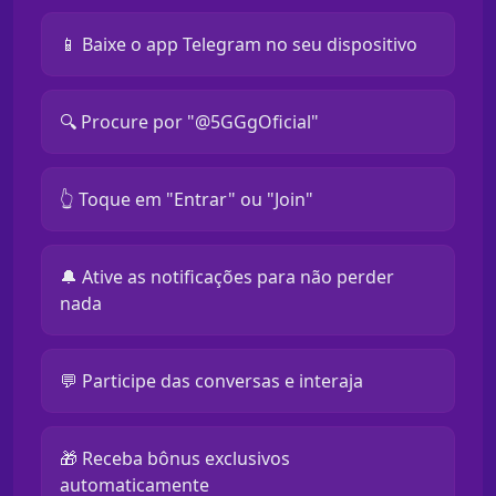
📱 Baixe o app Telegram no seu dispositivo
🔍 Procure por "@5GGgOficial"
👆 Toque em "Entrar" ou "Join"
🔔 Ative as notificações para não perder
nada
💬 Participe das conversas e interaja
🎁 Receba bônus exclusivos
automaticamente