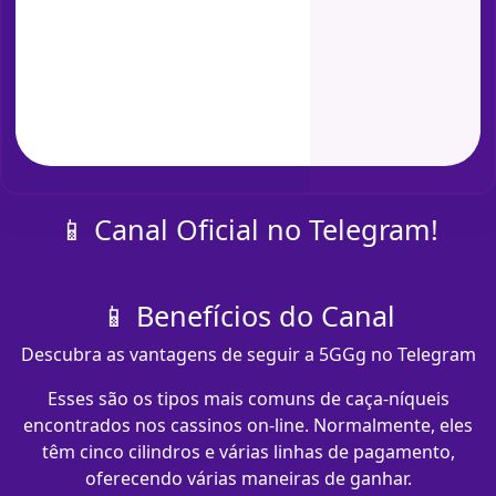
📱 Canal Oficial no Telegram!
📱 Benefícios do Canal
Descubra as vantagens de seguir a 5GGg no Telegram
Esses são os tipos mais comuns de caça-níqueis
encontrados nos cassinos on-line. Normalmente, eles
têm cinco cilindros e várias linhas de pagamento,
oferecendo várias maneiras de ganhar.