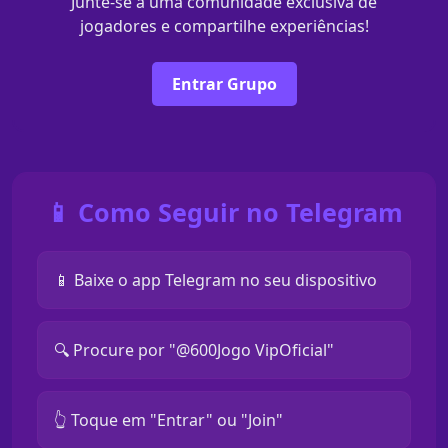
Junte-se a uma comunidade exclusiva de
jogadores e compartilhe experiências!
Entrar Grupo
📱 Como Seguir no Telegram
📱 Baixe o app Telegram no seu dispositivo
🔍 Procure por "@600Jogo VipOficial"
👆 Toque em "Entrar" ou "Join"