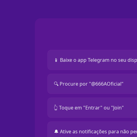
📱 Baixe o app Telegram no seu disp
🔍 Procure por "@666AOficial"
👆 Toque em "Entrar" ou "Join"
🔔 Ative as notificações para não p