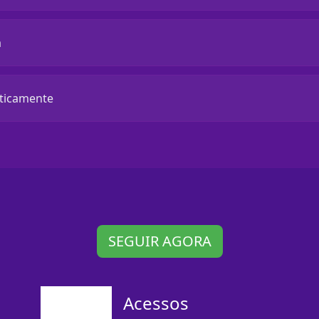
a
aticamente
SEGUIR AGORA
Acessos