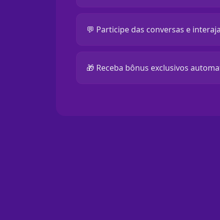
💬 Participe das conversas e interaj
🎁 Receba bônus exclusivos autom