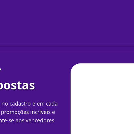
r
postas
 no cadastro e em cada
 promoções incríveis e
unte-se aos vencedores