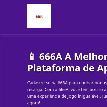
📱 666A A Melho
Plataforma de A
Cadastre-se na 666A para ganhar bônus
recarga. Com a 666A, você tem acesso a
uma experiência de jogo inigualável. J
agora!