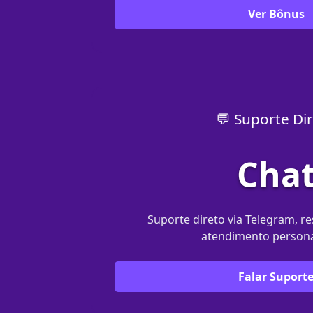
Ver Bônus
💬 Suporte Di
Cha
Suporte direto via Telegram, r
atendimento persona
Falar Suport