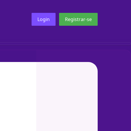
Login
Registrar-se