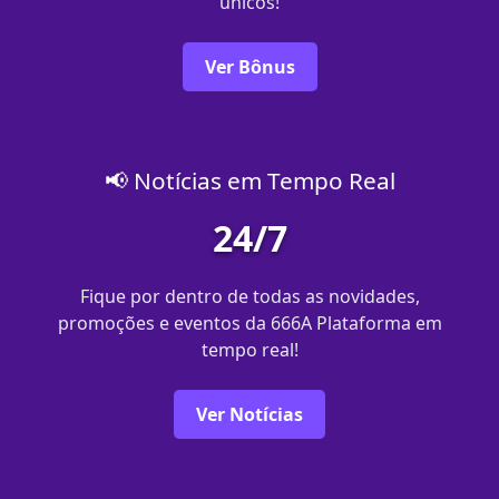
únicos!
Ver Bônus
📢 Notícias em Tempo Real
24/7
Fique por dentro de todas as novidades,
promoções e eventos da 666A Plataforma em
tempo real!
Ver Notícias