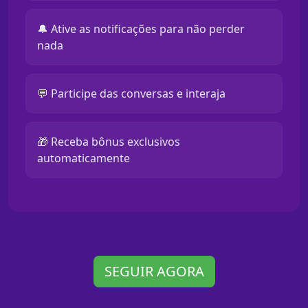
🔔 Ative as notificações para não perder
nada
💬 Participe das conversas e interaja
🎁 Receba bônus exclusivos
automaticamente
SEGUIR AGORA