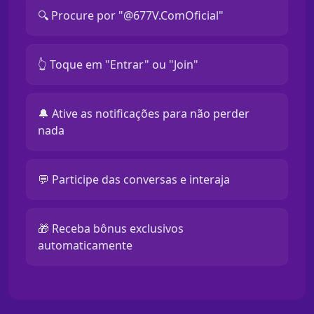
🔍 Procure por "@677V.ComOficial"
👆 Toque em "Entrar" ou "Join"
🔔 Ative as notificações para não perder
nada
💬 Participe das conversas e interaja
🎁 Receba bônus exclusivos
automaticamente