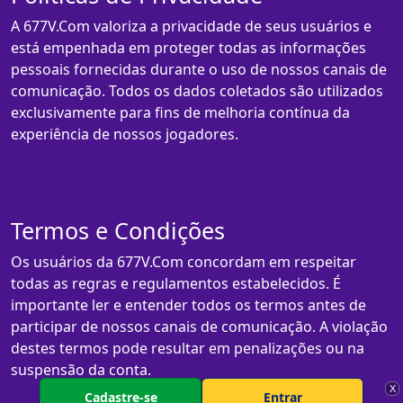
A 677V.Com valoriza a privacidade de seus usuários e
está empenhada em proteger todas as informações
pessoais fornecidas durante o uso de nossos canais de
comunicação. Todos os dados coletados são utilizados
exclusivamente para fins de melhoria contínua da
experiência de nossos jogadores.
Termos e Condições
Os usuários da 677V.Com concordam em respeitar
todas as regras e regulamentos estabelecidos. É
importante ler e entender todos os termos antes de
participar de nossos canais de comunicação. A violação
destes termos pode resultar em penalizações ou na
suspensão da conta.
X
Cadastre-se
Entrar