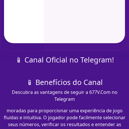
📱 Canal Oficial no Telegram!
📱 Benefícios do Canal
Descubra as vantagens de seguir a 677V.Com no
Telegram
moradas para proporcionar uma experiência de jogo
fluidas e intuitiva. O jogador pode facilmente selecionar
seus números, verificar os resultados e entender as