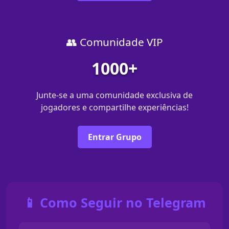
👥 Comunidade VIP
1000+
Junte-se a uma comunidade exclusiva de
jogadores e compartilhe experiências!
Entrar Grupo
📱 Como Seguir no Telegram