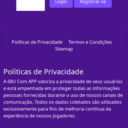
Login
Registrar-se
Políticas de Privacidade
Termos e Condições
Sitemap
Políticas de Privacidade
A 68U Com APP valoriza a privacidade de seus usuários
e está empenhada em proteger todas as informações
pessoais fornecidas durante o uso de nossos canais de
comunicação. Todos os dados coletados são utilizados
exclusivamente para fins de melhoria contínua da
experiência de nossos jogadores.