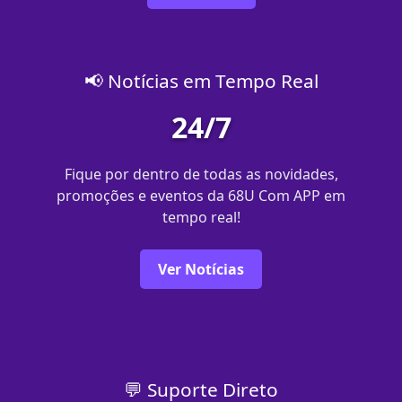
📢 Notícias em Tempo Real
24/7
Fique por dentro de todas as novidades,
promoções e eventos da 68U Com APP em
tempo real!
Ver Notícias
💬 Suporte Direto