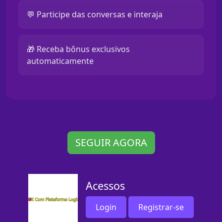
💬 Participe das conversas e interaja
🎁 Receba bônus exclusivos
automaticamente
SEGUIR AGORA
Acessos
Login
Registrar-se