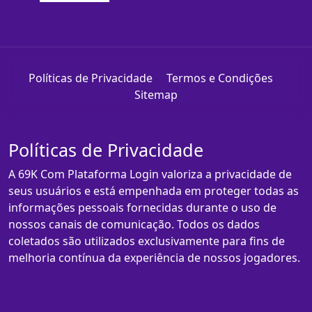
Políticas de Privacidade
Termos e Condições
Sitemap
Políticas de Privacidade
A 69K Com Plataforma Login valoriza a privacidade de
seus usuários e está empenhada em proteger todas as
informações pessoais fornecidas durante o uso de
nossos canais de comunicação. Todos os dados
coletados são utilizados exclusivamente para fins de
melhoria contínua da experiência de nossos jogadores.