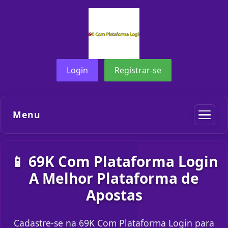
Login
Registrar-se
Menu
📱 69K Com Plataforma Login
A Melhor Plataforma de
Apostas
Cadastre-se na 69K Com Plataforma Login para