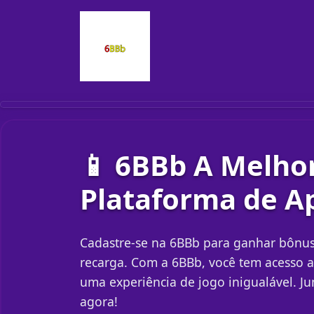
📱 6BBb A Melho
Plataforma de A
Cadastre-se na 6BBb para ganhar bônus
recarga. Com a 6BBb, você tem acesso a
uma experiência de jogo inigualável. J
agora!