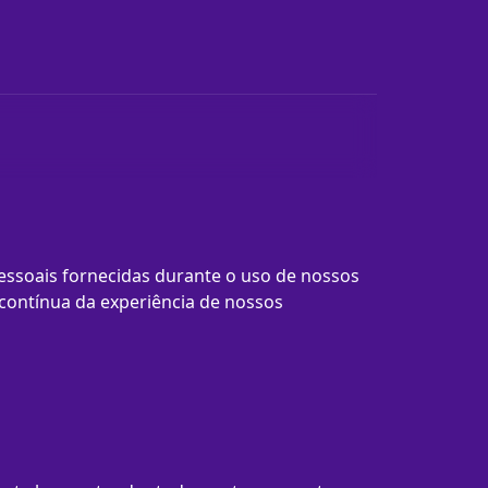
essoais fornecidas durante o uso de nossos
 contínua da experiência de nossos