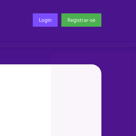
Login
Registrar-se