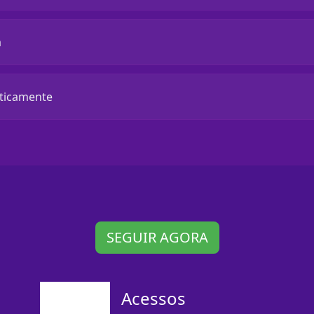
a
aticamente
SEGUIR AGORA
Acessos