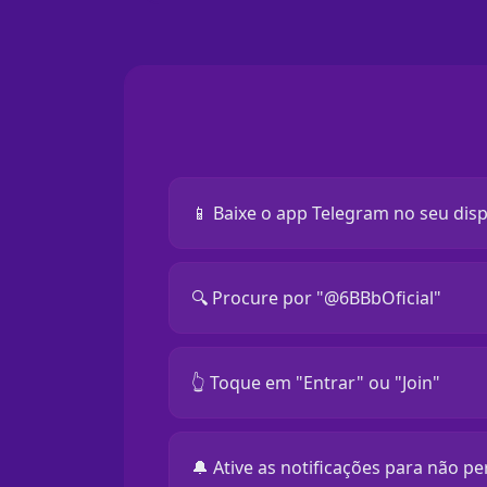
📱 Baixe o app Telegram no seu disp
🔍 Procure por "@6BBbOficial"
👆 Toque em "Entrar" ou "Join"
🔔 Ative as notificações para não p