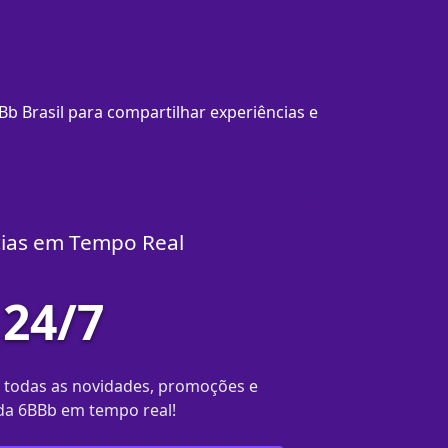
 Brasil para compartilhar experiências e
cias em Tempo Real
24/7
e todas as novidades, promoções e
da 6BBb em tempo real!