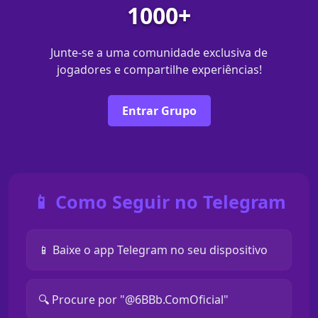
1000+
Junte-se a uma comunidade exclusiva de
jogadores e compartilhe experiências!
Entrar Grupo
📱 Como Seguir no Telegram
📱 Baixe o app Telegram no seu dispositivo
🔍 Procure por "@6BBb.ComOficial"