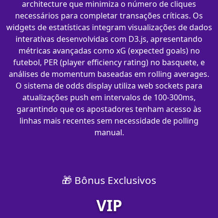
architecture que minimiza o número de cliques
necessários para completar transações críticas. Os
widgets de estatísticas integram visualizações de dados
interativas desenvolvidas com D3.js, apresentando
métricas avançadas como xG (expected goals) no
futebol, PER (player efficiency rating) no basquete, e
análises de momentum baseadas em rolling averages.
O sistema de odds display utiliza web sockets para
atualizações push em intervalos de 100-300ms,
garantindo que os apostadores tenham acesso às
linhas mais recentes sem necessidade de polling
manual.
🎁 Bônus Exclusivos
VIP