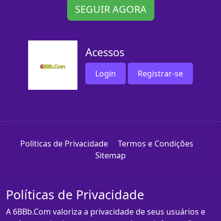
SEGUIR AGORA
Acessos
Login
Registrar-se
Políticas de Privacidade
Termos e Condições
Sitemap
Políticas de Privacidade
A 6BBb.Com valoriza a privacidade de seus usuários e