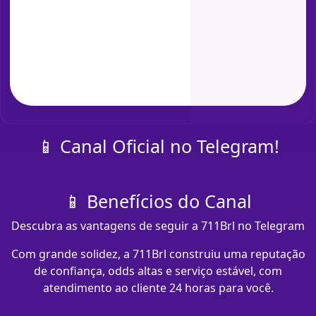
📱 Canal Oficial no Telegram!
📱 Benefícios do Canal
Descubra as vantagens de seguir a 711Brl no Telegram
Com grande solidez, a 711Brl construiu uma reputação
de confiança, odds altas e serviço estável, com
atendimento ao cliente 24 horas para você.