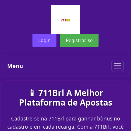
Login
Registrar-se
Menu
📱 711Brl A Melhor
Plataforma de Apostas
Cadastre-se na 711Brl para ganhar bônus no
cadastro e em cada recarga. Com a 711Brl, você