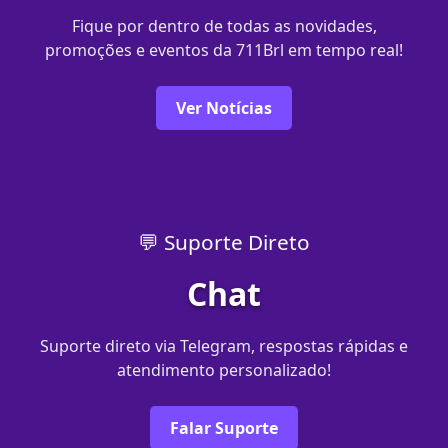
Fique por dentro de todas as novidades,
promoções e eventos da 711Brl em tempo real!
Ver Notícias
💬 Suporte Direto
Chat
Suporte direto via Telegram, respostas rápidas e
atendimento personalizado!
Falar Suporte