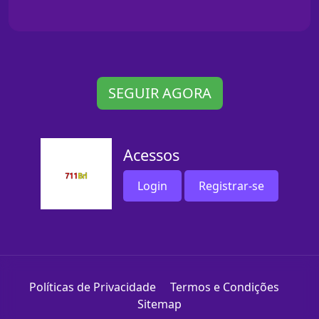
SEGUIR AGORA
Acessos
Login
Registrar-se
Políticas de Privacidade
Termos e Condições
Sitemap