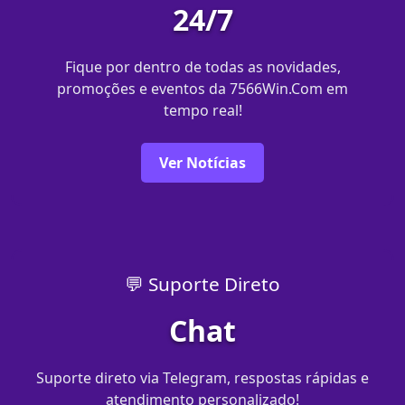
24/7
Fique por dentro de todas as novidades,
promoções e eventos da 7566Win.Com em
tempo real!
Ver Notícias
💬 Suporte Direto
Chat
Suporte direto via Telegram, respostas rápidas e
atendimento personalizado!