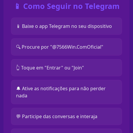
📱 Como Seguir no Telegram
📱 Baixe o app Telegram no seu dispositivo
🔍 Procure por "@7566Win.ComOficial"
👆 Toque em "Entrar" ou "Join"
🔔 Ative as notificações para não perder
nada
💬 Participe das conversas e interaja