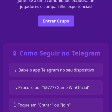
Junte-se a uma comunidade exclusiva de
jogadores e compartilhe experiências!
Entrar Grupo
📱 Como Seguir no Telegram
📱 Baixe o app Telegram no seu dispositivo
🔍 Procure por "@7777Game WinOficial"
👆 Toque em "Entrar" ou "Join"