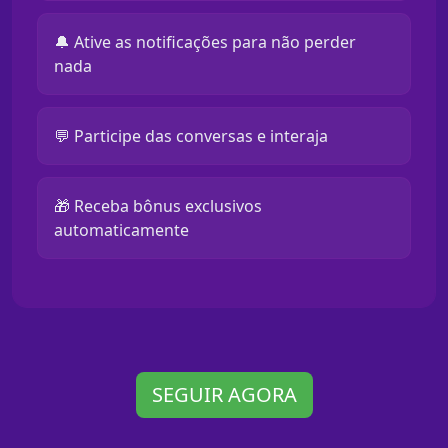
🔔 Ative as notificações para não perder
nada
💬 Participe das conversas e interaja
🎁 Receba bônus exclusivos
automaticamente
SEGUIR AGORA