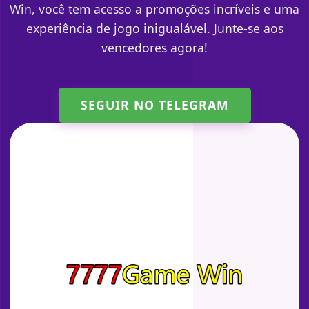
Win, você tem acesso a promoções incríveis e uma
experiência de jogo inigualável. Junte-se aos
vencedores agora!
SEGUIR NO TELEGRAM