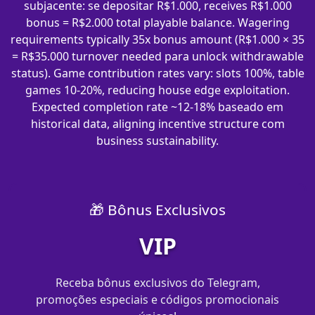
subjacente: se depositar R$1.000, receives R$1.000
bonus = R$2.000 total playable balance. Wagering
requirements typically 35x bonus amount (R$1.000 × 35
= R$35.000 turnover needed para unlock withdrawable
status). Game contribution rates vary: slots 100%, table
games 10-20%, reducing house edge exploitation.
Expected completion rate ~12-18% baseado em
historical data, aligning incentive structure com
business sustainability.
🎁 Bônus Exclusivos
VIP
Receba bônus exclusivos do Telegram,
promoções especiais e códigos promocionais