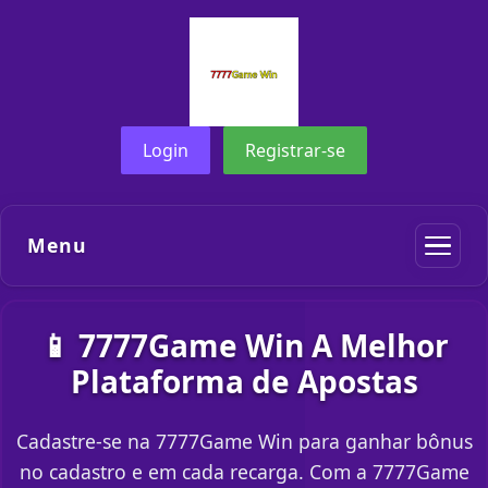
Login
Registrar-se
Menu
📱 7777Game Win A Melhor
Plataforma de Apostas
Cadastre-se na 7777Game Win para ganhar bônus
no cadastro e em cada recarga. Com a 7777Game