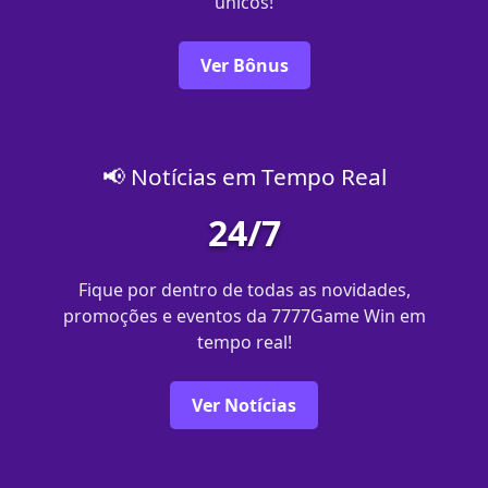
únicos!
Ver Bônus
📢 Notícias em Tempo Real
24/7
Fique por dentro de todas as novidades,
promoções e eventos da 7777Game Win em
tempo real!
Ver Notícias