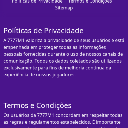
Políticas de Privacidade
Termos e Condições
Sitemap
Políticas de Privacidade
A 7777M1 valoriza a privacidade de seus usuários e está
empenhada em proteger todas as informações
pessoais fornecidas durante o uso de nossos canais de
comunicação. Todos os dados coletados são utilizados
exclusivamente para fins de melhoria contínua da
experiência de nossos jogadores.
Termos e Condições
Os usuários da 7777M1 concordam em respeitar todas
as regras e regulamentos estabelecidos. É importante