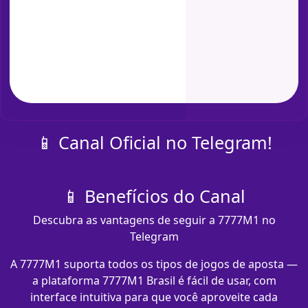
📱 Canal Oficial no Telegram!
📱 Benefícios do Canal
Descubra as vantagens de seguir a 7777M1 no
Telegram
A 7777M1 suporta todos os tipos de jogos de aposta —
a plataforma 7777M1 Brasil é fácil de usar, com
interface intuitiva para que você aproveite cada