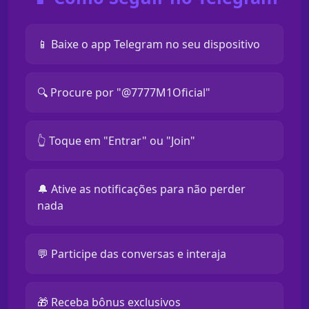
📱 Baixe o app Telegram no seu dispositivo
🔍 Procure por "@7777M1Oficial"
👆 Toque em "Entrar" ou "Join"
🔔 Ative as notificações para não perder
nada
💬 Participe das conversas e interaja
🎁 Receba bônus exclusivos