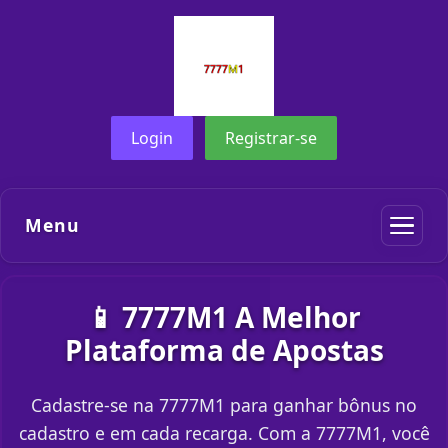
Login
Registrar-se
Menu
📱 7777M1 A Melhor
Plataforma de Apostas
Cadastre-se na 7777M1 para ganhar bônus no
cadastro e em cada recarga. Com a 7777M1, você