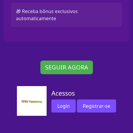
🎁 Receba bônus exclusivos
automaticamente
SEGUIR AGORA
Acessos
Login
Registrar-se