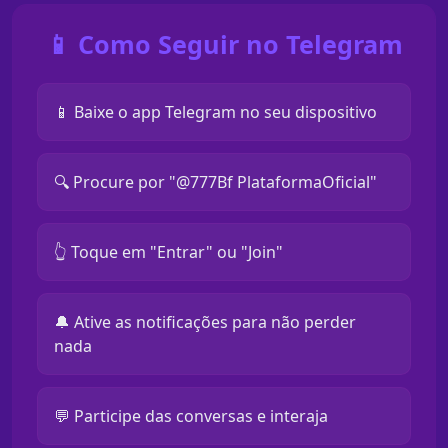
📱 Como Seguir no Telegram
📱 Baixe o app Telegram no seu dispositivo
🔍 Procure por "@777Bf PlataformaOficial"
👆 Toque em "Entrar" ou "Join"
🔔 Ative as notificações para não perder
nada
💬 Participe das conversas e interaja