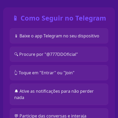
📱 Como Seguir no Telegram
📱 Baixe o app Telegram no seu dispositivo
🔍 Procure por "@777DDOficial"
👆 Toque em "Entrar" ou "Join"
🔔 Ative as notificações para não perder
nada
💬 Participe das conversas e interaja