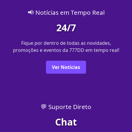
📢 Notícias em Tempo Real
24/7
Fique por dentro de todas as novidades,
promoções e eventos da 777DD em tempo real!
Ver Notícias
💬 Suporte Direto
Chat