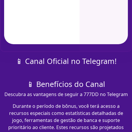
📱 Canal Oficial no Telegram!
📱 Benefícios do Canal
Descubra as vantagens de seguir a 777DD no Telegram
Durante o período de bônus, você terá acesso a
recursos especiais como estatísticas detalhadas de
jogo, ferramentas de gestão de banca e suporte
prioritário ao cliente. Estes recursos são projetados