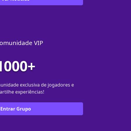
Comunidade VIP
1000+
unidade exclusiva de jogadores e
rtilhe experiências!
Entrar Grupo