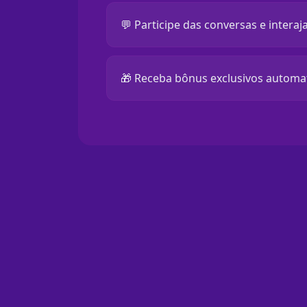
💬 Participe das conversas e interaj
🎁 Receba bônus exclusivos autom