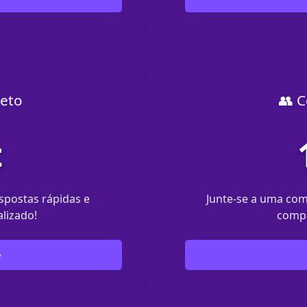
reto
👥 
t
espostas rápidas e
Junte-se a uma com
lizado!
compa
e