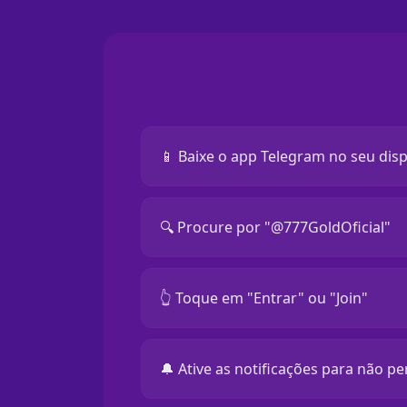
📱 Baixe o app Telegram no seu disp
🔍 Procure por "@777GoldOficial"
👆 Toque em "Entrar" ou "Join"
🔔 Ative as notificações para não p