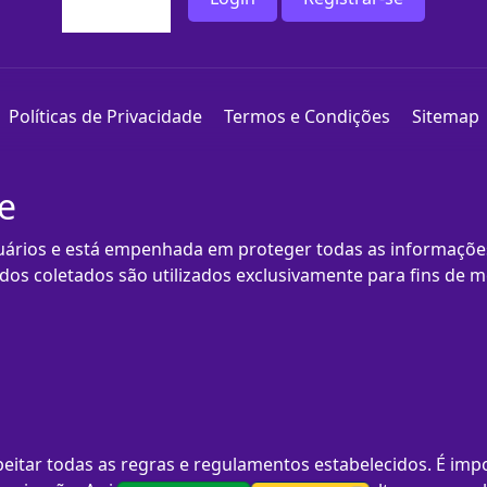
Políticas de Privacidade
Termos e Condições
Sitemap
de
suários e está empenhada em proteger todas as informaçõe
os coletados são utilizados exclusivamente para fins de m
itar todas as regras e regulamentos estabelecidos. É impo