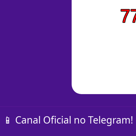
📱 Canal Oficial no Telegram!