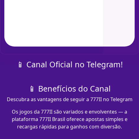
📱 Canal Oficial no Telegram!
📱 Benefícios do Canal
Descubra as vantagens de seguir a 777II no Telegram
Os jogos da 777II são variados e envolventes — a
plataforma 777II Brasil oferece apostas simples e
recargas rápidas para ganhos com diversão.