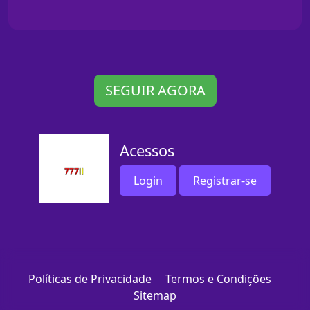
SEGUIR AGORA
Acessos
Login
Registrar-se
Políticas de Privacidade
Termos e Condições
Sitemap