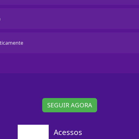
a
aticamente
SEGUIR AGORA
Acessos