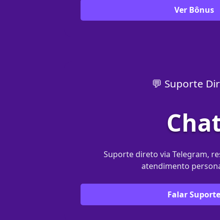
Ver Bônus
💬 Suporte Di
Cha
Suporte direto via Telegram, r
atendimento persona
Falar Suport