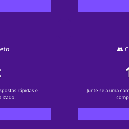
reto
👥 
t
espostas rápidas e
Junte-se a uma com
lizado!
compa
e