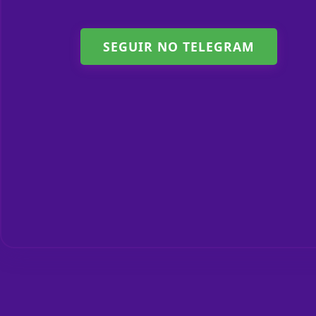
SEGUIR NO TELEGRAM