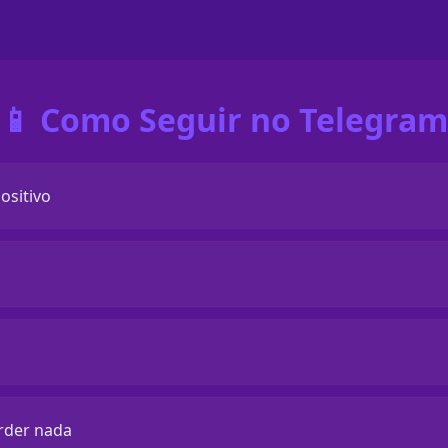
📱 Como Seguir no Telegram
ositivo
erder nada