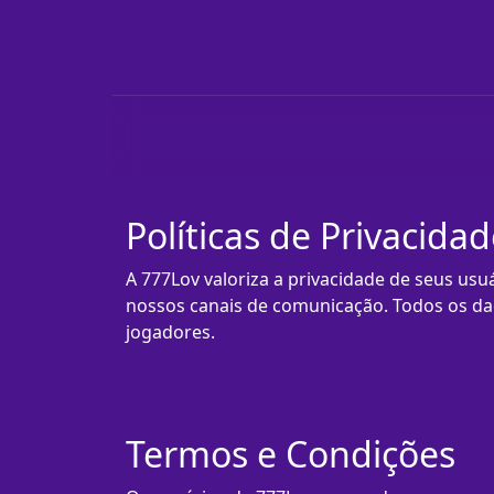
Políticas de Privacida
A 777Lov valoriza a privacidade de seus us
nossos canais de comunicação. Todos os dad
jogadores.
Termos e Condições