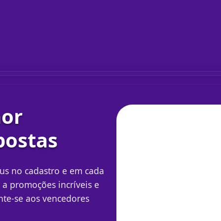
hor
postas
us no cadastro e em cada
 a promoções incríveis e
unte-se aos vencedores