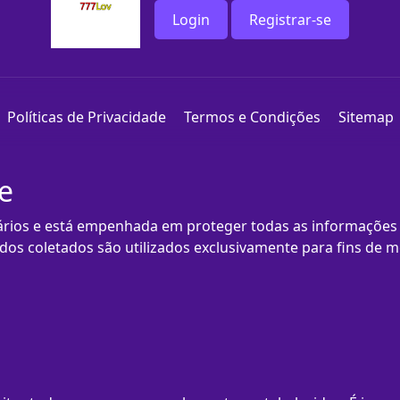
Login
Registrar-se
Políticas de Privacidade
Termos e Condições
Sitemap
de
uários e está empenhada em proteger todas as informações
os coletados são utilizados exclusivamente para fins de m