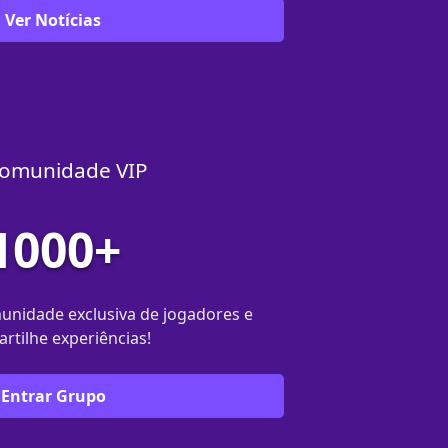
Ver Notícias
Comunidade VIP
1000+
unidade exclusiva de jogadores e
rtilhe experiências!
Entrar Grupo