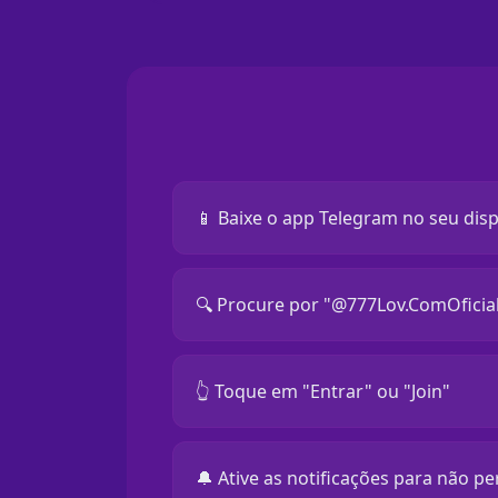
📱 Baixe o app Telegram no seu disp
🔍 Procure por "@777Lov.ComOficia
👆 Toque em "Entrar" ou "Join"
🔔 Ative as notificações para não p