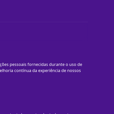
ções pessoais fornecidas durante o uso de
elhoria contínua da experiência de nossos