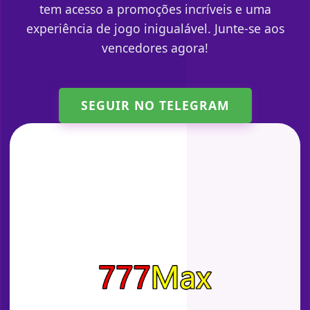
tem acesso a promoções incríveis e uma
experiência de jogo inigualável. Junte-se aos
vencedores agora!
SEGUIR NO TELEGRAM