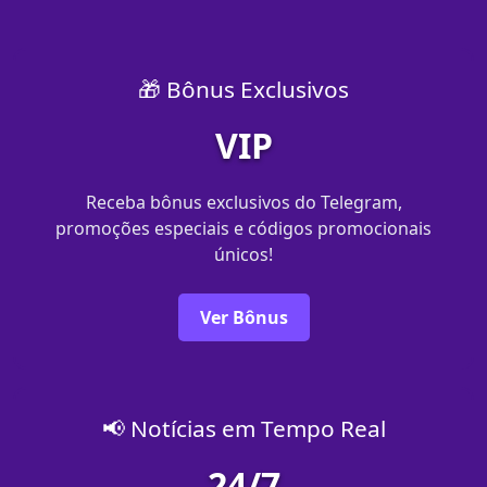
🎁 Bônus Exclusivos
VIP
Receba bônus exclusivos do Telegram,
promoções especiais e códigos promocionais
únicos!
Ver Bônus
📢 Notícias em Tempo Real
24/7