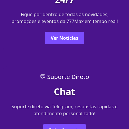
Fique por dentro de todas as novidades,
promoções e eventos da 777Max em tempo real!
Ver Notícias
💬 Suporte Direto
Chat
Suporte direto via Telegram, respostas rápidas e
atendimento personalizado!