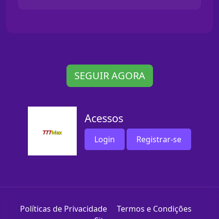
SEGUIR AGORA
Acessos
Login
Registrar-se
Políticas de Privacidade
Termos e Condições