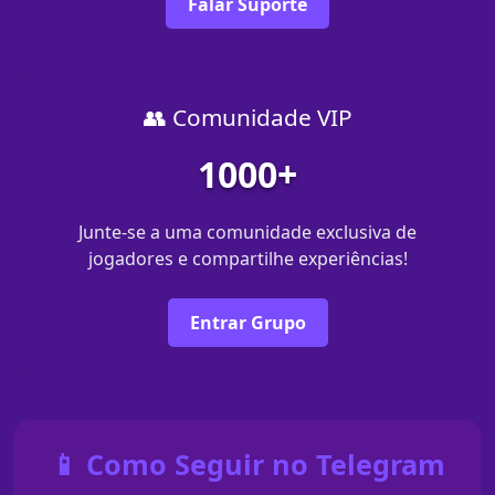
Falar Suporte
👥 Comunidade VIP
1000+
Junte-se a uma comunidade exclusiva de
jogadores e compartilhe experiências!
Entrar Grupo
📱 Como Seguir no Telegram