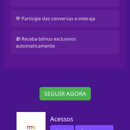
💬 Participe das conversas e interaja
🎁 Receba bônus exclusivos
automaticamente
SEGUIR AGORA
Acessos