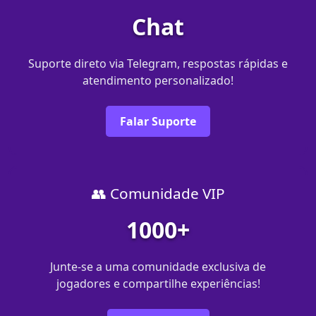
Chat
Suporte direto via Telegram, respostas rápidas e
atendimento personalizado!
Falar Suporte
👥 Comunidade VIP
1000+
Junte-se a uma comunidade exclusiva de
jogadores e compartilhe experiências!