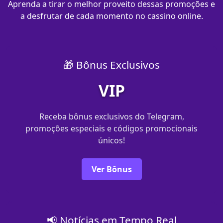
Aprenda a tirar o melhor proveito dessas promoções e
a desfrutar de cada momento no cassino online.
🎁 Bônus Exclusivos
VIP
Receba bônus exclusivos do Telegram,
promoções especiais e códigos promocionais
únicos!
Ver Bônus
📢 Notícias em Tempo Real