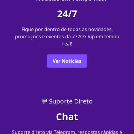
24/7
Fique por dentro de todas as novidades,
promoções e eventos da 777Ox Vip em tempo
real!
Ver Notícias
💬 Suporte Direto
Chat
Suporte direto via Telegram, respostas rápidas e