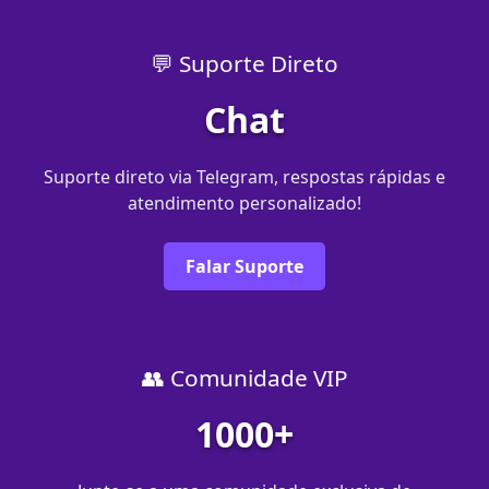
💬 Suporte Direto
Chat
Suporte direto via Telegram, respostas rápidas e
atendimento personalizado!
Falar Suporte
👥 Comunidade VIP
1000+