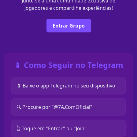
Junte-se a uma comunidade exclusiva de
jogadores e compartilhe experiências!
Entrar Grupo
📱 Como Seguir no Telegram
📱 Baixe o app Telegram no seu dispositivo
🔍 Procure por "@7A.ComOficial"
👆 Toque em "Entrar" ou "Join"