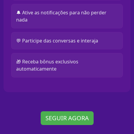
🔔 Ative as notificações para não perder
nada
💬 Participe das conversas e interaja
🎁 Receba bônus exclusivos
automaticamente
SEGUIR AGORA