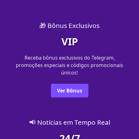
🎁 Bônus Exclusivos
VIP
Receba bônus exclusivos do Telegram,
promoções especiais e códigos promocionais
únicos!
Ver Bônus
📢 Notícias em Tempo Real
24/7