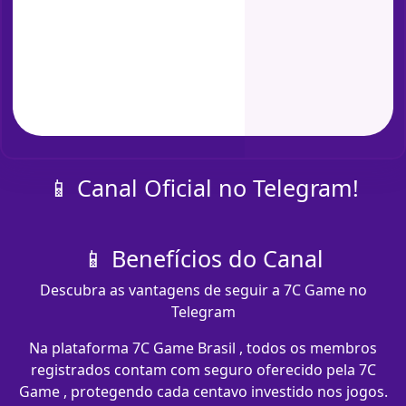
📱 Canal Oficial no Telegram!
📱 Benefícios do Canal
Descubra as vantagens de seguir a 7C Game no
Telegram
Na plataforma 7C Game Brasil , todos os membros
registrados contam com seguro oferecido pela 7C
Game , protegendo cada centavo investido nos jogos.