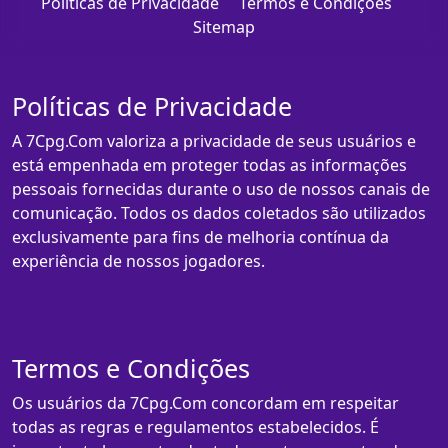
Políticas de Privacidade
Termos e Condições
Sitemap
Políticas de Privacidade
A 7Cpg.Com valoriza a privacidade de seus usuários e
está empenhada em proteger todas as informações
pessoais fornecidas durante o uso de nossos canais de
comunicação. Todos os dados coletados são utilizados
exclusivamente para fins de melhoria contínua da
experiência de nossos jogadores.
Termos e Condições
Os usuários da 7Cpg.Com concordam em respeitar
todas as regras e regulamentos estabelecidos. É