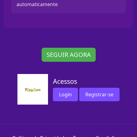
automaticamente
SEGUIR AGORA
Acessos
Login
Registrar-se